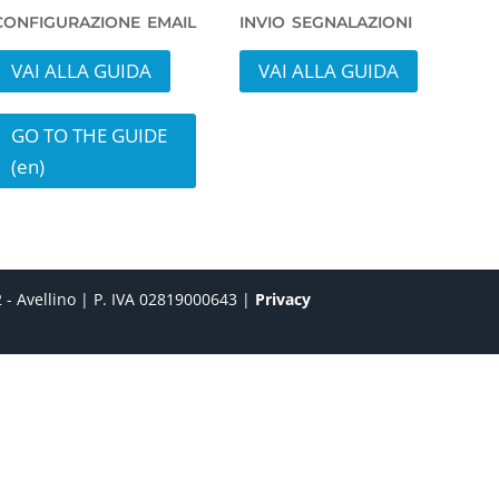
configurazione email
invio segnalazioni
VAI ALLA GUIDA
VAI ALLA GUIDA
GO TO THE GUIDE
(en)
 - Avellino | P. IVA 02819000643 |
Privacy